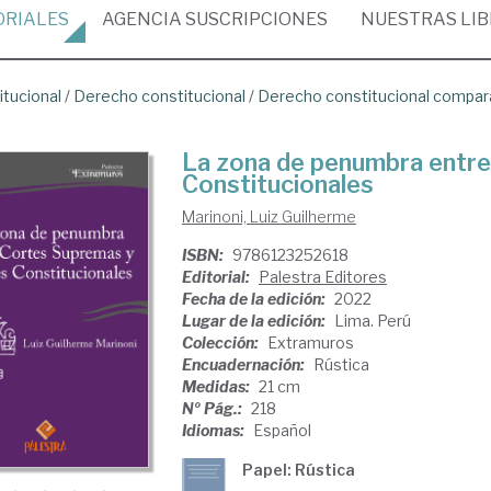
ORIALES
AGENCIA
SUSCRIPCIONES
NUESTRAS
LI
itucional
/
Derecho constitucional
/
Derecho constitucional compa
La zona de penumbra entre
Constitucionales
Marinoni, Luiz Guilherme
ISBN:
9786123252618
Editorial:
Palestra Editores
Fecha de la edición:
2022
Lugar de la edición:
Lima. Perú
Colección:
Extramuros
Encuadernación:
Rústica
Medidas:
21 cm
Nº Pág.:
218
Idiomas:
Español
Papel: Rústica