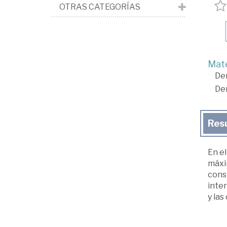
OTRAS CATEGORÍAS
Mate
De
De
Res
En el
máxim
const
inter
y las