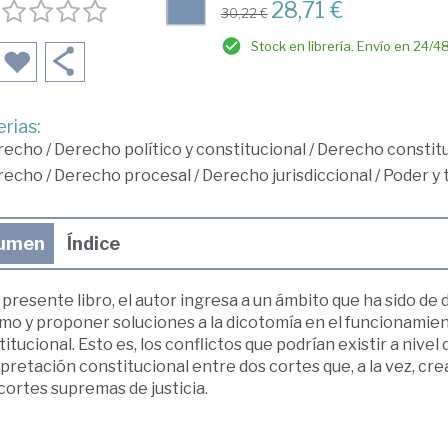
28,71 €
30,22 €
Stock en librería. Envío en 24/4
rias:
recho
/
Derecho político y constitucional
/
Derecho constitu
recho
/
Derecho procesal
/
Derecho jurisdiccional
/
Poder y t
umen
Índice
 presente libro, el autor ingresa a un ámbito que ha sido de di
o y proponer soluciones a la dicotomía en el funcionamient
itucional. Esto es, los conflictos que podrían existir a niv
pretación constitucional entre dos cortes que, a la vez, cr
 cortes supremas de justicia.