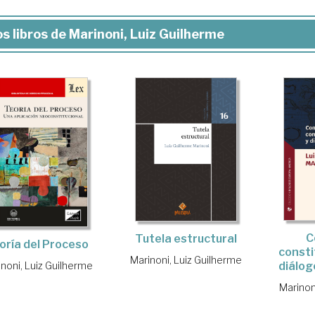
s libros de Marinoni, Luiz Guilherme
C
Tutela estructural
oría del Proceso
consti
Marinoni, Luiz Guilherme
noni, Luiz Guilherme
diálog
Marinon