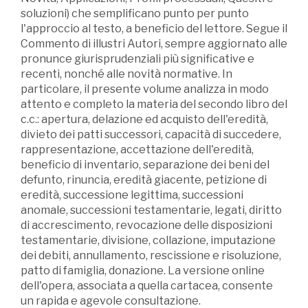
soluzioni) che semplificano punto per punto
l'approccio al testo, a beneficio del lettore. Segue il
Commento di illustri Autori, sempre aggiornato alle
pronunce giurisprudenziali più significative e
recenti, nonché alle novità normative. In
particolare, il presente volume analizza in modo
attento e completo la materia del secondo libro del
c.c.: apertura, delazione ed acquisto dell'eredità,
divieto dei patti successori, capacità di succedere,
rappresentazione, accettazione dell'eredità,
beneficio di inventario, separazione dei beni del
defunto, rinuncia, eredità giacente, petizione di
eredità, successione legittima, successioni
anomale, successioni testamentarie, legati, diritto
di accrescimento, revocazione delle disposizioni
testamentarie, divisione, collazione, imputazione
dei debiti, annullamento, rescissione e risoluzione,
patto di famiglia, donazione. La versione online
dell'opera, associata a quella cartacea, consente
un rapida e agevole consultazione.