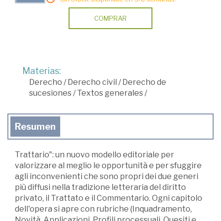
COMPRAR
Materias:
Derecho
/
Derecho civil
/
Derecho de
sucesiones
/
Textos generales
/
Resumen
Trattario": un nuovo modello editoriale per
valorizzare al meglio le opportunità e per sfuggire
agli inconvenienti che sono propri dei due generi
più diffusi nella tradizione letteraria del diritto
privato, il Trattato e il Commentario. Ogni capitolo
dell'opera si apre con rubriche (Inquadramento,
Novità, Applicazioni, Profili processuali, Quesiti e