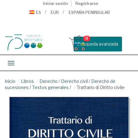
Iniciar sesión
Registrarse
ES
EUR
ESPAÑA PENINSULAR
0
Busqueda avanzada
Toggle navigation
Inicio
Libros
Derecho
/
Derecho civil
/
Derecho de
sucesiones
/
Textos generales
/
Trattario di Diritto civile