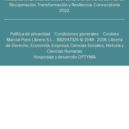
Recuperación, Transformación y Resiliencia. Convocatoria
2022.
Política de privacidad
Condiciones generales
Cookies
Marcial Pons Librero S.L. - B82947326 © 1948 - 2018. Librería
de Derecho, Economía, Empresa, Ciencias Sociales, Historia y
Ciencias Humanas
Hospedaje y desarrollo
OPTYMA