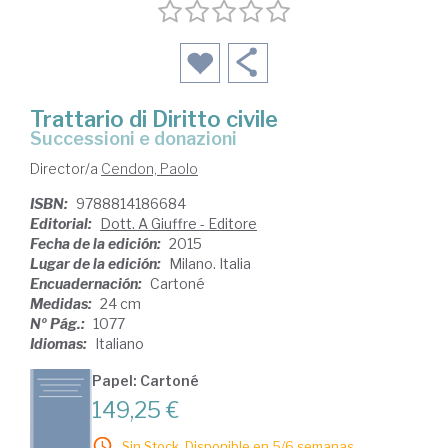
Trattario di Diritto civile
successioni e donazioni
Director/a
Cendon, Paolo
ISBN:
9788814186684
Editorial:
Dott. A Giuffre - Editore
Fecha de la edición:
2015
Lugar de la edición:
Milano. Italia
Encuadernación:
Cartoné
Medidas:
24 cm
Nº Pág.:
1077
Idiomas:
Italiano
Papel: Cartoné
149,25 €
Sin Stock. Disponible en 5/6 semanas.