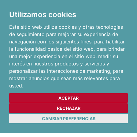
Utilizamos cookies
Este sitio web utiliza cookies y otras tecnologías
de seguimiento para mejorar su experiencia de
navegación con los siguientes fines:
para habilitar
la funcionalidad básica del sitio web
,
para brindar
una mejor experiencia en el sitio web
,
medir su
interés en nuestros productos y servicios y
personalizar las interacciones de marketing
,
para
mostrar anuncios que sean más relevantes para
usted
.
ACEPTAR
RECHAZAR
CAMBIAR PREFERENCIAS