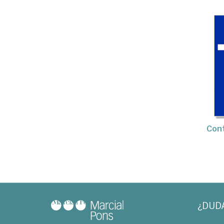
Cont
¿DUD