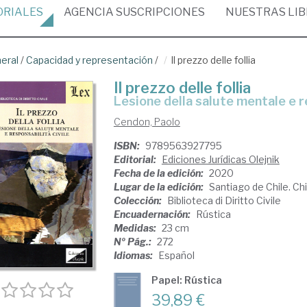
ORIALES
AGENCIA
SUSCRIPCIONES
NUESTRAS
LI
neral
/
Capacidad y representación
/
Il prezzo delle follia
Il prezzo delle follia
lesione della salute mentale e r
Cendon, Paolo
ISBN:
9789563927795
Editorial:
Ediciones Jurídicas Olejnik
Fecha de la edición:
2020
Lugar de la edición:
Santiago de Chile. Chi
Colección:
Biblioteca di Diritto Civile
Encuadernación:
Rústica
Medidas:
23 cm
Nº Pág.:
272
Idiomas:
Español
Papel: Rústica
39,89 €