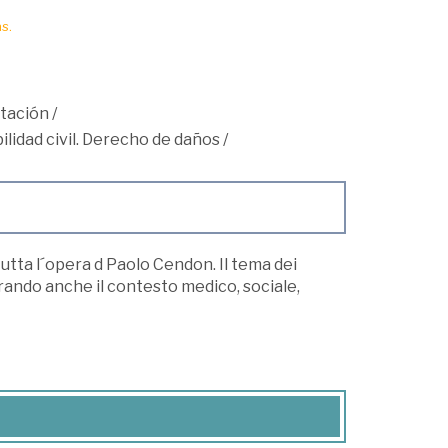
s.
tación
/
lidad civil. Derecho de daños
/
tutta l´opera d Paolo Cendon. Il tema dei
rando anche il contesto medico, sociale,