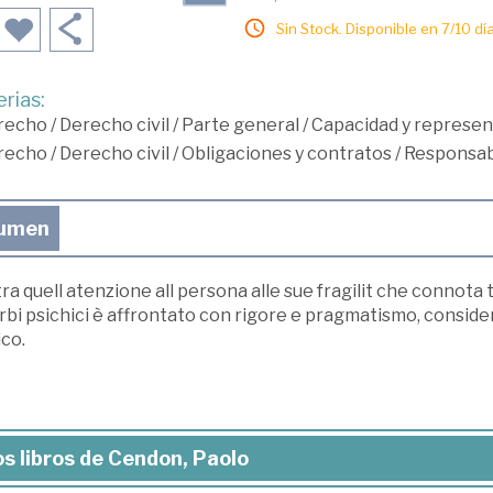
Sin Stock. Disponible en 7/10 día
rias:
recho
/
Derecho civil
/
Parte general
/
Capacidad y represen
recho
/
Derecho civil
/
Obligaciones y contratos
/
Responsabi
umen
a quell atenzione all persona alle sue fragilit che connota 
rbi psichici è affrontato con rigore e pragmatismo, conside
ico.
s libros de Cendon, Paolo