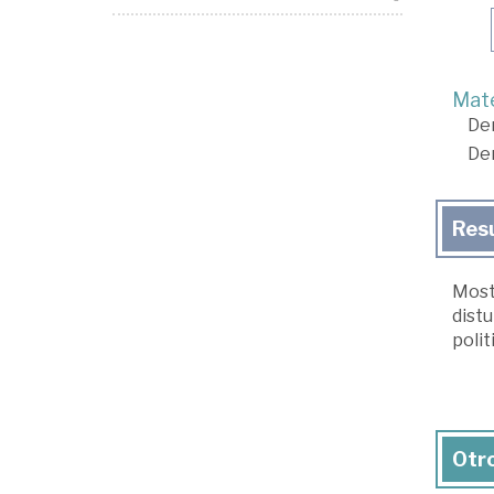
Mate
De
De
Res
Mostr
distu
polit
Otro