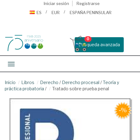
Iniciar sesión
Registrarse
ES
EUR
ESPAÑA PENINSULAR
0
Busqueda avanzada
Toggle navigation
Inicio
Libros
Derecho
/
Derecho procesal
/
Teoría y
práctica probatoria
/
Tratado sobre prueba penal