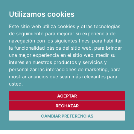
Utilizamos cookies
Este sitio web utiliza cookies y otras tecnologías
de seguimiento para mejorar su experiencia de
navegación con los siguientes fines:
para habilitar
la funcionalidad básica del sitio web
,
para brindar
una mejor experiencia en el sitio web
,
medir su
interés en nuestros productos y servicios y
personalizar las interacciones de marketing
,
para
mostrar anuncios que sean más relevantes para
usted
.
ACEPTAR
RECHAZAR
CAMBIAR PREFERENCIAS