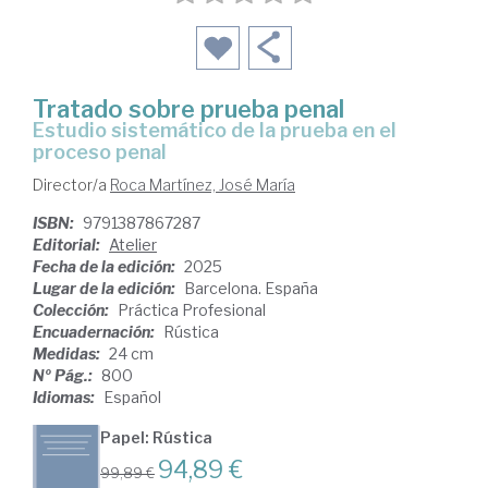
Tratado sobre prueba penal
Estudio sistemático de la prueba en el
proceso penal
Director/a
Roca Martínez, José María
ISBN:
9791387867287
Editorial:
Atelier
Fecha de la edición:
2025
Lugar de la edición:
Barcelona. España
Colección:
Práctica Profesional
Encuadernación:
Rústica
Medidas:
24 cm
Nº Pág.:
800
Idiomas:
Español
Papel: Rústica
94,89 €
99,89 €