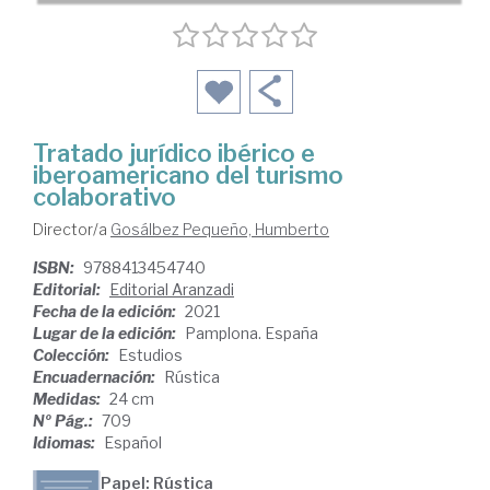
Tratado jurídico ibérico e
iberoamericano del turismo
colaborativo
Director/a
Gosálbez Pequeño, Humberto
ISBN:
9788413454740
Editorial:
Editorial Aranzadi
Fecha de la edición:
2021
Lugar de la edición:
Pamplona. España
Colección:
Estudios
Encuadernación:
Rústica
Medidas:
24 cm
Nº Pág.:
709
Idiomas:
Español
Papel: Rústica