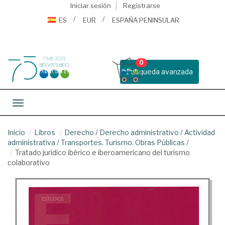
Iniciar sesión
Registrarse
ES
EUR
ESPAÑA PENINSULAR
0
Busqueda avanzada
Toggle navigation
Inicio
Libros
Derecho
/
Derecho administrativo
/
Actividad
administrativa
/
Transportes. Turismo. Obras Públicas
/
Tratado jurídico ibérico e iberoamericano del turismo
colaborativo