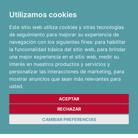
Utilizamos cookies
Este sitio web utiliza cookies y otras tecnologías
de seguimiento para mejorar su experiencia de
navegación con los siguientes fines:
para habilitar
la funcionalidad básica del sitio web
,
para brindar
una mejor experiencia en el sitio web
,
medir su
interés en nuestros productos y servicios y
personalizar las interacciones de marketing
,
para
mostrar anuncios que sean más relevantes para
usted
.
ACEPTAR
RECHAZAR
CAMBIAR PREFERENCIAS