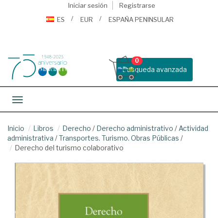
Iniciar sesión
Registrarse
ES
EUR
ESPAÑA PENINSULAR
0
Busqueda avanzada
Toggle navigation
Inicio
Libros
Derecho
/
Derecho administrativo
/
Actividad
administrativa
/
Transportes. Turismo. Obras Públicas
/
Derecho del turismo colaborativo