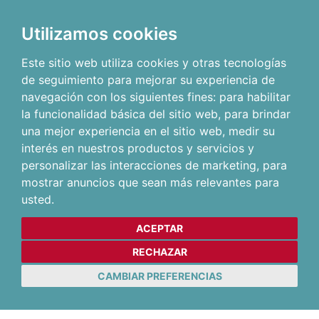
Utilizamos cookies
Este sitio web utiliza cookies y otras tecnologías
de seguimiento para mejorar su experiencia de
navegación con los siguientes fines:
para habilitar
la funcionalidad básica del sitio web
,
para brindar
una mejor experiencia en el sitio web
,
medir su
interés en nuestros productos y servicios y
personalizar las interacciones de marketing
,
para
mostrar anuncios que sean más relevantes para
usted
.
ACEPTAR
RECHAZAR
CAMBIAR PREFERENCIAS