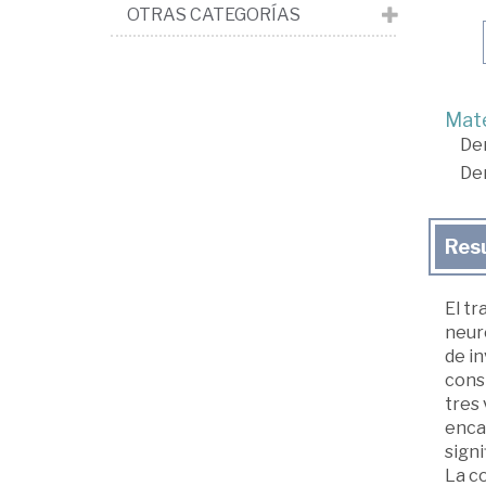
OTRAS CATEGORÍAS
Mate
De
De
Res
El tr
neur
de in
consi
tres 
enca
signi
La c