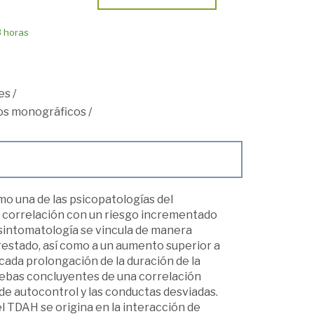
8 horas
es
/
os monográficos
/
mo una de las psico­patologías del
e correlación con un riesgo incrementado
u sintomatología se vincula de manera
restado, así como a un aumento superior a
licada prolongación de la duración de la
uebas concluyentes de una correlación
 de autocontrol y las conductas desviadas.
 TDAH se origina en la interacción de