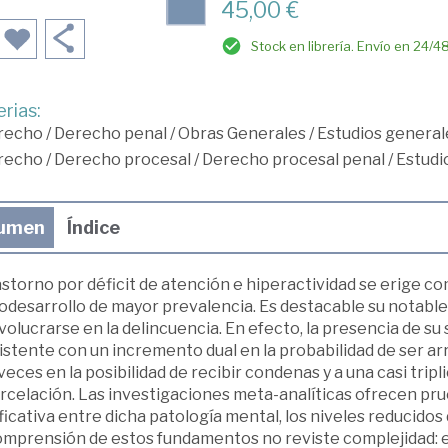
45,00 €
Stock en librería. Envío en 24/4
rias:
recho
/
Derecho penal
/
Obras Generales
/
Estudios general
recho
/
Derecho procesal
/
Derecho procesal penal
/
Estudi
umen
Índice
astorno por déficit de atención e hiperactividad se erige co
odesarrollo de mayor prevalencia. Es destacable su notabl
volucrarse en la delincuencia. En efecto, la presencia de s
stente con un incremento dual en la probabilidad de ser ar
veces en la posibilidad de recibir condenas y a una casi trip
rcelación. Las investigaciones meta-analíticas ofrecen pr
ficativa entre dicha patología mental, los niveles reducidos
omprensión de estos fundamentos no reviste complejidad: el