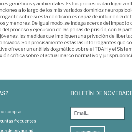
ores genéticos y ambientales. Estos procesos dan lugar a a
nciones a lo largo de los más variados dominios neuropsico­l
rogante sobre si esta condición es capaz de influir en la d
os y menores. De igual modo, se indaga acerca del impacto q
 del proceso y ejecución de las penas de prisión, con la par
 jóvenes, las medidas que impliquen una privación de libert
enciados. Son precisamente estas las interrogantes que cons
iva ofrecer un análisis dogmático sobre el TDAH y el Sistem
xión crítica sobre el actual marco normativo y jurisprudenci
AS?
BOLETÍN DE NOVEDAD
o comprar
guntas frecuentes
tica de privacidad