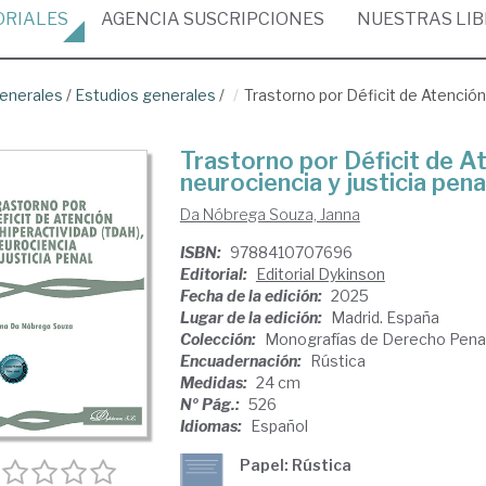
ORIALES
AGENCIA
SUSCRIPCIONES
NUESTRAS
LI
enerales
/
Estudios generales
/
Trastorno por Déficit de Atención 
Trastorno por Déficit de A
neurociencia y justicia pena
Da Nóbrega Souza, Janna
ISBN:
9788410707696
Editorial:
Editorial Dykinson
Fecha de la edición:
2025
Lugar de la edición:
Madrid. España
Colección:
Monografías de Derecho Pena
Encuadernación:
Rústica
Medidas:
24 cm
Nº Pág.:
526
Idiomas:
Español
Papel: Rústica