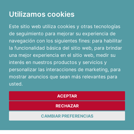
Utilizamos cookies
Este sitio web utiliza cookies y otras tecnologías
de seguimiento para mejorar su experiencia de
navegación con los siguientes fines:
para habilitar
la funcionalidad básica del sitio web
,
para brindar
una mejor experiencia en el sitio web
,
medir su
interés en nuestros productos y servicios y
personalizar las interacciones de marketing
,
para
mostrar anuncios que sean más relevantes para
usted
.
ACEPTAR
RECHAZAR
CAMBIAR PREFERENCIAS