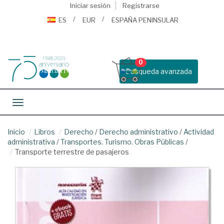
Iniciar sesión
Registrarse
ES
EUR
ESPAÑA PENINSULAR
0
Busqueda avanzada
Toggle navigation
Inicio
Libros
Derecho
/
Derecho administrativo
/
Actividad
administrativa
/
Transportes. Turismo. Obras Públicas
/
Transporte terrestre de pasajeros