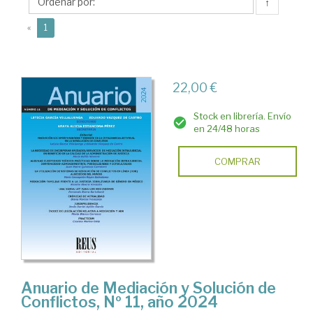
Castro,
↑
Eduardo
(current)
«
1
22,00 €
Stock en librería. Envío
en 24/48 horas
COMPRAR
Anuario de Mediación y Solución de
Conflictos, Nº 11, año 2024