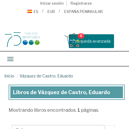
Iniciar sesión
Registrarse
ES
EUR
ESPAÑA PENINSULAR
0
Busqueda avanzada
Toggle navigation
Inicio
Vázquez de Castro, Eduardo
Libros de Vázquez de Castro, Eduardo
Libros
de
Mostrando
libros encontrados.
1
páginas.
Vázquez
de