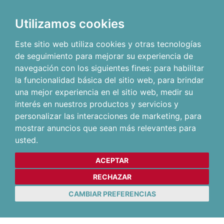
Utilizamos cookies
Este sitio web utiliza cookies y otras tecnologías
de seguimiento para mejorar su experiencia de
navegación con los siguientes fines:
para habilitar
la funcionalidad básica del sitio web
,
para brindar
una mejor experiencia en el sitio web
,
medir su
interés en nuestros productos y servicios y
personalizar las interacciones de marketing
,
para
mostrar anuncios que sean más relevantes para
usted
.
ACEPTAR
RECHAZAR
CAMBIAR PREFERENCIAS