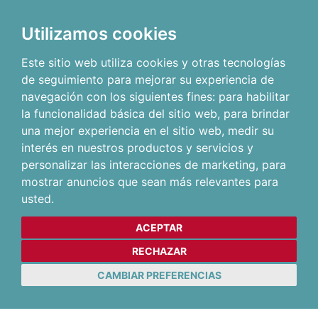
Utilizamos cookies
Este sitio web utiliza cookies y otras tecnologías
de seguimiento para mejorar su experiencia de
navegación con los siguientes fines:
para habilitar
la funcionalidad básica del sitio web
,
para brindar
una mejor experiencia en el sitio web
,
medir su
interés en nuestros productos y servicios y
personalizar las interacciones de marketing
,
para
mostrar anuncios que sean más relevantes para
usted
.
ACEPTAR
RECHAZAR
CAMBIAR PREFERENCIAS