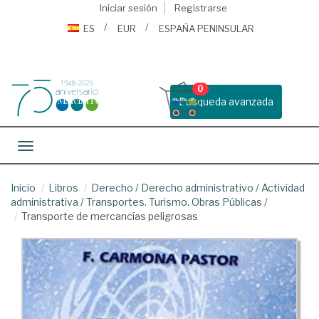
Iniciar sesión
Registrarse
ES
EUR
ESPAÑA PENINSULAR
0
Busqueda avanzada
Toggle navigation
Inicio
Libros
Derecho
/
Derecho administrativo
/
Actividad
administrativa
/
Transportes. Turismo. Obras Públicas
/
Transporte de mercancías peligrosas