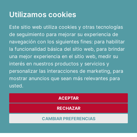
Utilizamos cookies
Este sitio web utiliza cookies y otras tecnologías
de seguimiento para mejorar su experiencia de
navegación con los siguientes fines:
para habilitar
la funcionalidad básica del sitio web
,
para brindar
una mejor experiencia en el sitio web
,
medir su
interés en nuestros productos y servicios y
personalizar las interacciones de marketing
,
para
mostrar anuncios que sean más relevantes para
usted
.
ACEPTAR
RECHAZAR
CAMBIAR PREFERENCIAS