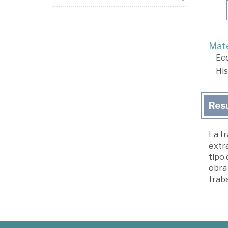
Mate
Ec
His
Res
La tr
extra
tipo 
obra 
traba