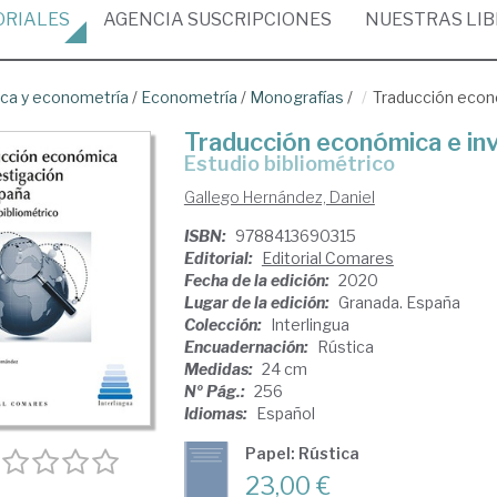
ORIALES
AGENCIA
SUSCRIPCIONES
NUESTRAS
LI
ica y econometría
/
Econometría
/
Monografías
/
Traducción econ
Traducción económica e in
Estudio bibliométrico
Gallego Hernández, Daniel
ISBN:
9788413690315
Editorial:
Editorial Comares
Fecha de la edición:
2020
Lugar de la edición:
Granada. España
Colección:
Interlingua
Encuadernación:
Rústica
Medidas:
24 cm
Nº Pág.:
256
Idiomas:
Español
Papel: Rústica
23,00 €