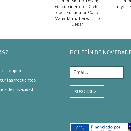
Carrión Morillo, David
;
Carrió
García Guerrero, David
;
Truyols
López Espadafor, Carlos
María
;
Muñiz Pérez, Julio
César
AS?
BOLETÍN DE NOVEDAD
o comprar
guntas frecuentes
tica de privacidad
SUSCRIBIRSE