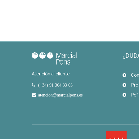
¿DUD
Atención al cliente
Com
Pre
(+34) 91 304 33 03
Polí
atencion@marcialpons.es