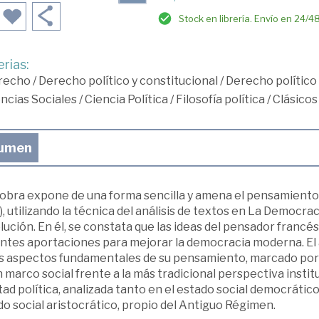
Stock en librería. Envío en 24/4
rias:
recho
/
Derecho político y constitucional
/
Derecho político
ncias Sociales
/
Ciencia Política
/
Filosofía política
/
Clásicos
umen
obra expone de una forma sencilla y amena el pensamiento p
, utilizando la técnica del análisis de textos en La Democra
ución. En él, se constata que las ideas del pensador francé
antes aportaciones para mejorar la democracia moderna. El 
os aspectos fundamentales de su pensamiento, marcado por s
 marco social frente a la más tradicional perspectiva institu
tad política, analizada tanto en el estado social democrátic
o social aristocrático, propio del Antiguo Régimen.