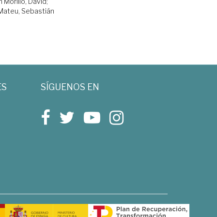
n Morillo, David
;
 Mateu, Sebastián
ES
SÍGUENOS EN