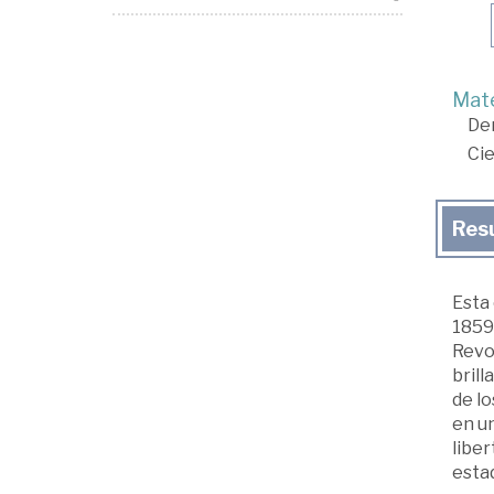
Mate
De
Cie
Res
Esta 
1859)
Revol
brill
de l
en un
liber
estad