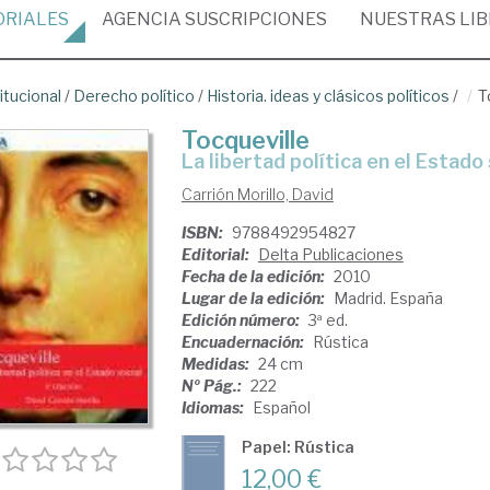
ORIALES
AGENCIA
SUSCRIPCIONES
NUESTRAS
LI
itucional
/
Derecho político
/
Historia. ideas y clásicos políticos
/
T
Tocqueville
la libertad política en el Estado
Carrión Morillo, David
ISBN:
9788492954827
Editorial:
Delta Publicaciones
Fecha de la edición:
2010
Lugar de la edición:
Madrid. España
Edición número:
3ª ed.
Encuadernación:
Rústica
Medidas:
24 cm
Nº Pág.:
222
Idiomas:
Español
Papel: Rústica
12,00 €