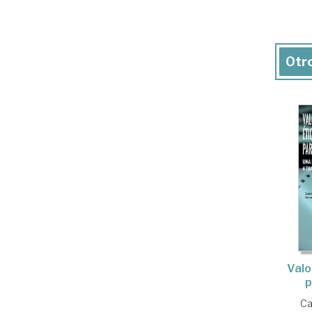
Otro
Valo
p
Ca