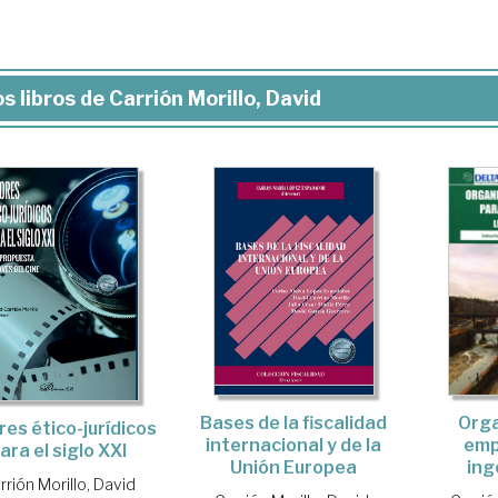
s libros de Carrión Morillo, David
Bases de la fiscalidad
Orga
res ético-jurídicos
internacional y de la
emp
ara el siglo XXI
Unión Europea
inge
rrión Morillo, David