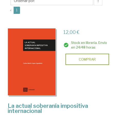
Carlos
↑
María
(current)
«
1
12,00 €
Stock en librería. Envío
en 24/48 horas
COMPRAR
La actual soberanía impositiva
internacional