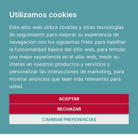
Utilizamos cookies
Este sitio web utiliza cookies y otras tecnologías
de seguimiento para mejorar su experiencia de
navegación con los siguientes fines:
para habilitar
la funcionalidad básica del sitio web
,
para brindar
una mejor experiencia en el sitio web
,
medir su
interés en nuestros productos y servicios y
personalizar las interacciones de marketing
,
para
mostrar anuncios que sean más relevantes para
usted
.
ACEPTAR
RECHAZAR
CAMBIAR PREFERENCIAS