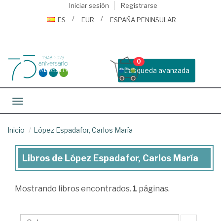
Iniciar sesión
Registrarse
ES
EUR
ESPAÑA PENINSULAR
0
Busqueda avanzada
Toggle navigation
Inicio
López Espadafor, Carlos María
Libros de López Espadafor, Carlos María
Libros
de
Mostrando
libros encontrados.
1
páginas.
López
Espadafor,