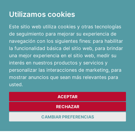
Utilizamos cookies
Este sitio web utiliza cookies y otras tecnologías
de seguimiento para mejorar su experiencia de
navegación con los siguientes fines:
para habilitar
la funcionalidad básica del sitio web
,
para brindar
una mejor experiencia en el sitio web
,
medir su
interés en nuestros productos y servicios y
personalizar las interacciones de marketing
,
para
mostrar anuncios que sean más relevantes para
usted
.
ACEPTAR
RECHAZAR
CAMBIAR PREFERENCIAS