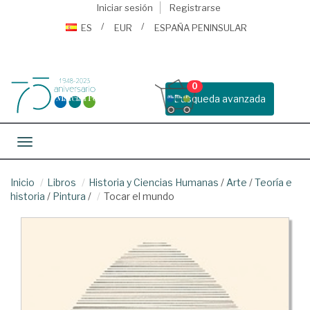
Iniciar sesión
Registrarse
ES
EUR
ESPAÑA PENINSULAR
0
Busqueda avanzada
Toggle navigation
Inicio
Libros
Historia y Ciencias Humanas
/
Arte
/
Teoría e
historia
/
Pintura
/
Tocar el mundo