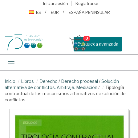
Iniciar sesión
Registrarse
ES
EUR
ESPAÑA PENINSULAR
0
Busqueda avanzada
Toggle navigation
Inicio
Libros
Derecho
/
Derecho procesal
/
Solución
alternativa de conflictos. Arbitraje. Mediación
/
Tipología
contractual de los mecanismos alternativos de solución de
conflictos