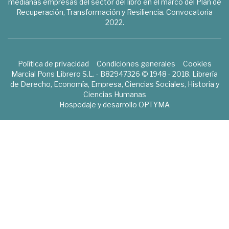
medianas empresas del sector del libro en el marco del Plan de
Recuperación, Transformación y Resiliencia. Convocatoria
2022.
Política de privacidad
Condiciones generales
Cookies
Marcial Pons Librero S.L. - B82947326 © 1948 - 2018. Librería
de Derecho, Economía, Empresa, Ciencias Sociales, Historia y
Ciencias Humanas
Hospedaje y desarrollo
OPTYMA