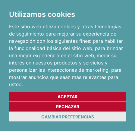
Utilizamos cookies
Este sitio web utiliza cookies y otras tecnologías
de seguimiento para mejorar su experiencia de
navegación con los siguientes fines:
para habilitar
la funcionalidad básica del sitio web
,
para brindar
una mejor experiencia en el sitio web
,
medir su
interés en nuestros productos y servicios y
personalizar las interacciones de marketing
,
para
mostrar anuncios que sean más relevantes para
usted
.
ACEPTAR
RECHAZAR
CAMBIAR PREFERENCIAS