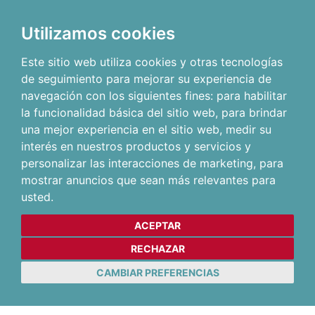
Utilizamos cookies
Este sitio web utiliza cookies y otras tecnologías
de seguimiento para mejorar su experiencia de
navegación con los siguientes fines:
para habilitar
la funcionalidad básica del sitio web
,
para brindar
una mejor experiencia en el sitio web
,
medir su
interés en nuestros productos y servicios y
personalizar las interacciones de marketing
,
para
mostrar anuncios que sean más relevantes para
usted
.
ACEPTAR
RECHAZAR
CAMBIAR PREFERENCIAS