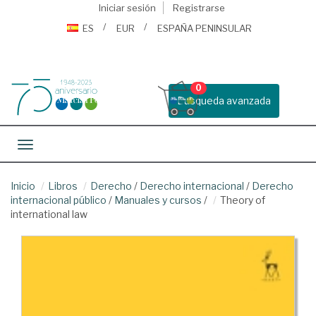
Iniciar sesión
Registrarse
ES
EUR
ESPAÑA PENINSULAR
0
Busqueda avanzada
Toggle navigation
Inicio
Libros
Derecho
/
Derecho internacional
/
Derecho
internacional público
/
Manuales y cursos
/
Theory of
international law