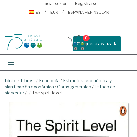
Iniciar sesión
Registrarse
ES
EUR
ESPAÑA PENINSULAR
0
Busqueda avanzada
Toggle navigation
Inicio
Libros
Economía
/
Estructura económica y
planificación económica
/
Obras generales
/
Estado de
bienestar
/
The spirit level