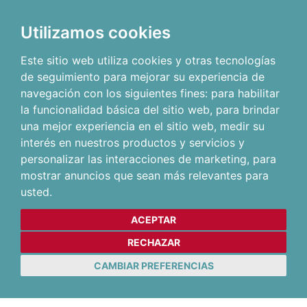
Utilizamos cookies
Este sitio web utiliza cookies y otras tecnologías
de seguimiento para mejorar su experiencia de
navegación con los siguientes fines:
para habilitar
la funcionalidad básica del sitio web
,
para brindar
una mejor experiencia en el sitio web
,
medir su
interés en nuestros productos y servicios y
personalizar las interacciones de marketing
,
para
mostrar anuncios que sean más relevantes para
usted
.
ACEPTAR
RECHAZAR
CAMBIAR PREFERENCIAS