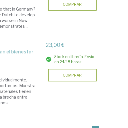
COMPRAR
ce that in Germany?
e Dutch to develop
h worse in New
emonstrates ...
23,00 €
Stock en librería. Envío
en 24/48 horas
COMPRAR
ndividualmente,
portamos. Muestra
ateriales tienen
a brecha entre
nos ...