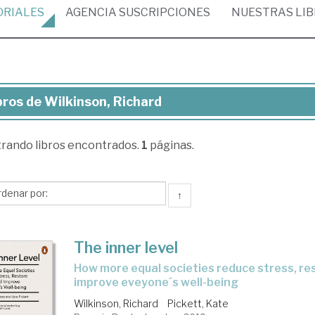
ORIALES
AGENCIA
SUSCRIPCIONES
NUESTRAS
LI
bros de Wilkinson, Richard
ros
trando
libros encontrados.
1
páginas.
kinson,
chard
↑
The inner level
how more equal societies reduce stress, restore sanity and
improve eveyone´s well-being
Wilkinson, Richard
Pickett, Kate