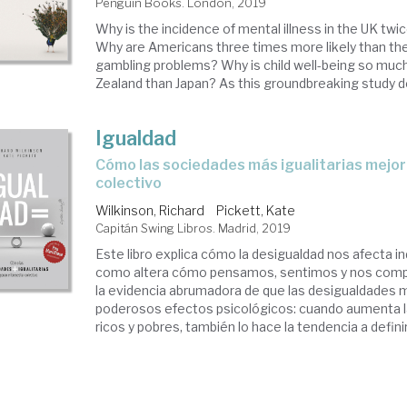
Penguin Books. London, 2019
Why is the incidence of mental illness in the UK twi
Why are Americans three times more likely than th
gambling problems? Why is child well-being so muc
Zealand than Japan? As this groundbreaking study d
Igualdad
cómo las sociedades más igualitarias mejoran el bienestar
colectivo
Wilkinson, Richard
Pickett, Kate
Capitán Swing Libros. Madrid, 2019
Este libro explica cómo la desigualdad nos afecta i
como altera cómo pensamos, sentimos y nos com
la evidencia abrumadora de que las desigualdades m
poderosos efectos psicológicos: cuando aumenta l
ricos y pobres, también lo hace la tendencia a definir