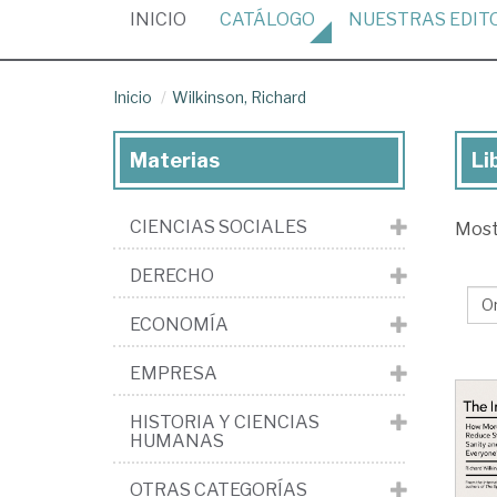
(CURRENT)
INICIO
CATÁLOGO
NUESTRAS
EDIT
Inicio
Wilkinson, Richard
Materias
Li
Lib
de
CIENCIAS SOCIALES
Mos
Wil
Ri
DERECHO
ECONOMÍA
EMPRESA
HISTORIA Y CIENCIAS
HUMANAS
OTRAS CATEGORÍAS