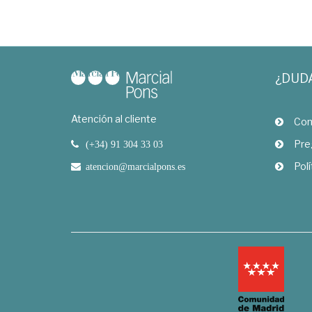
¿DUD
Atención al cliente
Com
Pre
(+34) 91 304 33 03
Polí
atencion@marcialpons.es