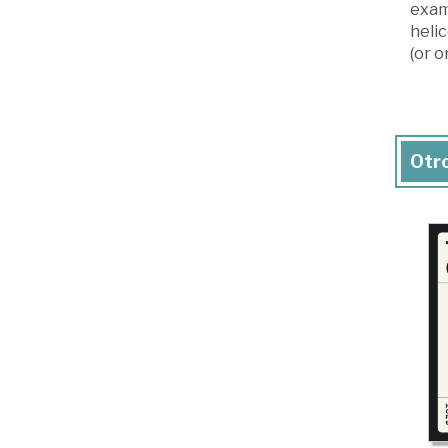
exam
helic
(or 
Otro