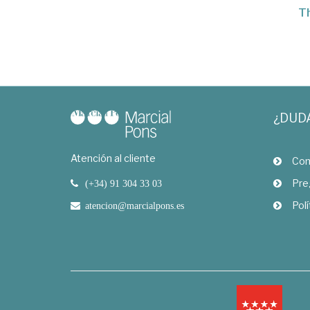
Th
¿DUD
Atención al cliente
Com
Pre
(+34) 91 304 33 03
Polí
atencion@marcialpons.es