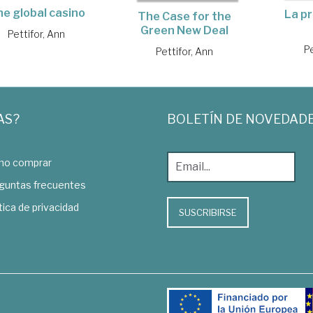
e global casino
La pr
The Case for the
Green New Deal
Pettifor, Ann
Pe
Pettifor, Ann
AS?
BOLETÍN DE NOVEDAD
o comprar
guntas frecuentes
tica de privacidad
SUSCRIBIRSE