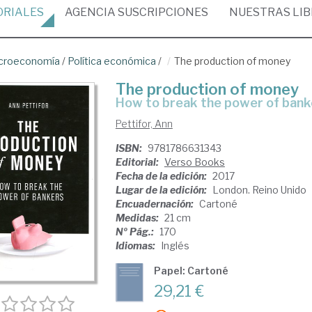
ORIALES
AGENCIA
SUSCRIPCIONES
NUESTRAS
LI
croeconomía
/
Política económica
/
The production of money
The production of money
how to break the power of bank
Pettifor, Ann
ISBN:
9781786631343
Editorial:
Verso Books
Fecha de la edición:
2017
Lugar de la edición:
London. Reino Unido
Encuadernación:
Cartoné
Medidas:
21 cm
Nº Pág.:
170
Idiomas:
Inglés
Papel: Cartoné
29,21 €