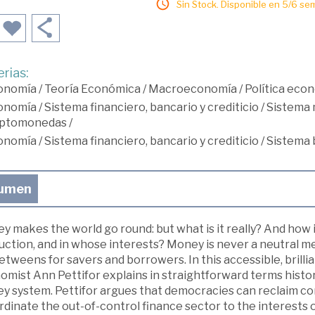
Sin Stock. Disponible en 5/6 se
rias:
onomía
/
Teoría Económica
/
Macroeconomía
/
Política eco
onomía
/
Sistema financiero, bancario y crediticio
/
Sistema 
iptomonedas
/
onomía
/
Sistema financiero, bancario y crediticio
/
Sistema 
umen
 makes the world go round: but what is it really? And how i
uction, and in whose interests? Money is never a neutral m
tweens for savers and borrowers. In this accessible, brillia
omist Ann Pettifor explains in straightforward terms histo
y system. Pettifor argues that democracies can reclaim c
dinate the out-of-control finance sector to the interests o