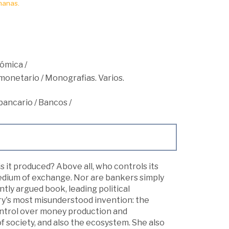
manas.
nómica
/
monetario
/
Monografias. Varios.
bancario
/
Bancos
/
s it produced? Above all, who controls its
edium of exchange. Nor are bankers simply
ntly argued book, leading political
ry's most misunderstood invention: the
ontrol over money production and
f society, and also the ecosystem. She also