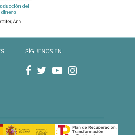
oducción del
dinero
ttifor, Ann
ES
SÍGUENOS EN