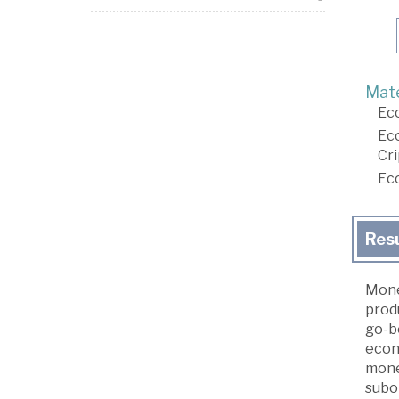
Mate
Ec
Ec
Cr
Ec
Res
Money
prod
go-be
econ
mone
subor