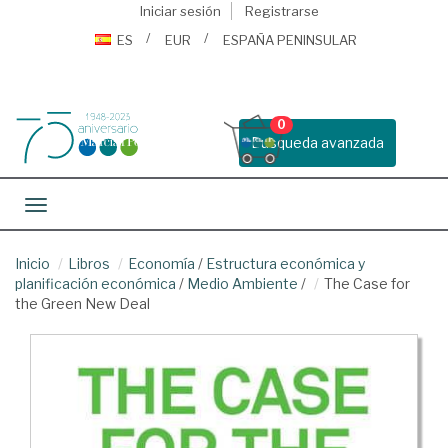
Iniciar sesión
Registrarse
ES
EUR
ESPAÑA PENINSULAR
0
Busqueda avanzada
Toggle navigation
Inicio
Libros
Economía
/
Estructura económica y
planificación económica
/
Medio Ambiente
/
The Case for
the Green New Deal