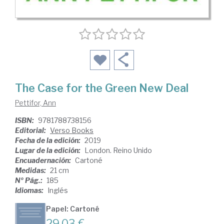
The Case for the Green New Deal
Pettifor, Ann
ISBN:
9781788738156
Editorial:
Verso Books
Fecha de la edición:
2019
Lugar de la edición:
London. Reino Unido
Encuadernación:
Cartoné
Medidas:
21 cm
Nº Pág.:
185
Idiomas:
Inglés
Papel: Cartoné
29,03 €