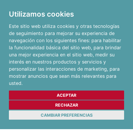
Utilizamos cookies
Este sitio web utiliza cookies y otras tecnologías
de seguimiento para mejorar su experiencia de
navegación con los siguientes fines:
para habilitar
la funcionalidad básica del sitio web
,
para brindar
una mejor experiencia en el sitio web
,
medir su
interés en nuestros productos y servicios y
personalizar las interacciones de marketing
,
para
mostrar anuncios que sean más relevantes para
usted
.
ACEPTAR
RECHAZAR
CAMBIAR PREFERENCIAS