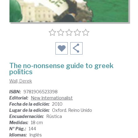
The no-nonsense guide to greek
politics
Wall, Derek
ISBN:
9781906523398
Editorial:
New Internationalist
Fecha de la edición:
2010
Lugar de la edición:
Oxford. Reino Unido
Encuadernación:
Rústica
Medidas:
18 cm
Nº Pág.:
144
Idiomas:
Inglés