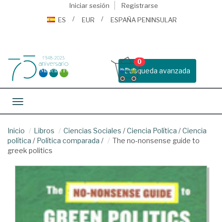
Iniciar sesión
Registrarse
ES
EUR
ESPAÑA PENINSULAR
0
Busqueda avanzada
Toggle navigation
Inicio
Libros
Ciencias Sociales
/
Ciencia Política
/
Ciencia
política
/
Política comparada
/
The no-nonsense guide to
greek politics