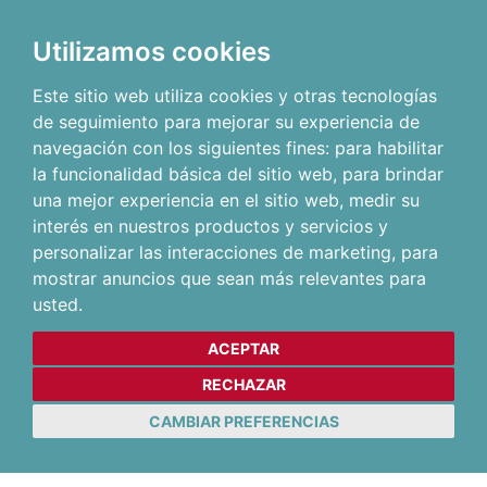
Utilizamos cookies
Este sitio web utiliza cookies y otras tecnologías
de seguimiento para mejorar su experiencia de
navegación con los siguientes fines:
para habilitar
la funcionalidad básica del sitio web
,
para brindar
una mejor experiencia en el sitio web
,
medir su
interés en nuestros productos y servicios y
personalizar las interacciones de marketing
,
para
mostrar anuncios que sean más relevantes para
usted
.
ACEPTAR
RECHAZAR
CAMBIAR PREFERENCIAS