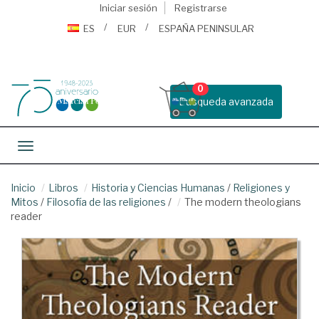
Iniciar sesión
Registrarse
ES
EUR
ESPAÑA PENINSULAR
0
Busqueda avanzada
Toggle navigation
Inicio
Libros
Historia y Ciencias Humanas
/
Religiones y
Mitos
/
Filosofía de las religiones
/
The modern theologians
reader