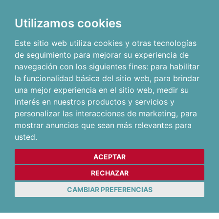
Utilizamos cookies
Este sitio web utiliza cookies y otras tecnologías
de seguimiento para mejorar su experiencia de
navegación con los siguientes fines:
para habilitar
la funcionalidad básica del sitio web
,
para brindar
una mejor experiencia en el sitio web
,
medir su
interés en nuestros productos y servicios y
personalizar las interacciones de marketing
,
para
mostrar anuncios que sean más relevantes para
usted
.
ACEPTAR
RECHAZAR
CAMBIAR PREFERENCIAS