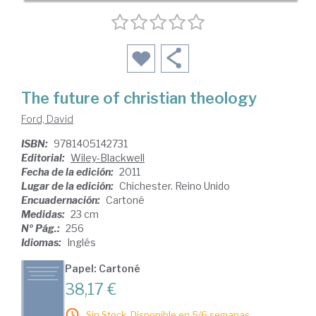
The future of christian theology
Ford, David
ISBN:
9781405142731
Editorial:
Wiley-Blackwell
Fecha de la edición:
2011
Lugar de la edición:
Chichester. Reino Unido
Encuadernación:
Cartoné
Medidas:
23 cm
Nº Pág.:
256
Idiomas:
Inglés
Papel: Cartoné
38,17 €
Sin Stock. Disponible en 5/6 semanas.