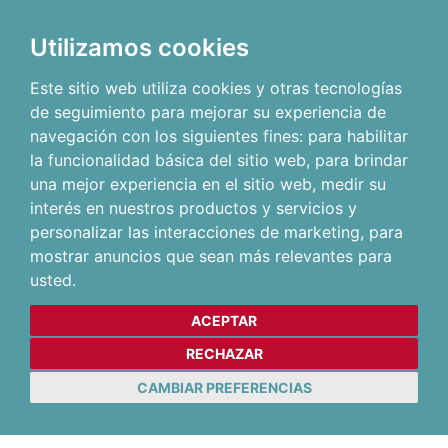
Utilizamos cookies
Este sitio web utiliza cookies y otras tecnologías
de seguimiento para mejorar su experiencia de
navegación con los siguientes fines:
para habilitar
la funcionalidad básica del sitio web
,
para brindar
una mejor experiencia en el sitio web
,
medir su
interés en nuestros productos y servicios y
personalizar las interacciones de marketing
,
para
mostrar anuncios que sean más relevantes para
usted
.
ACEPTAR
RECHAZAR
CAMBIAR PREFERENCIAS