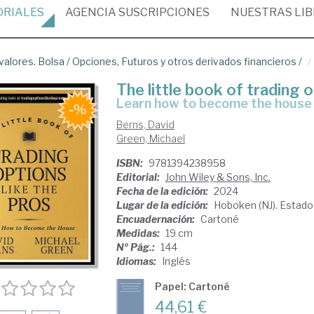
ORIALES
AGENCIA
SUSCRIPCIONES
NUESTRAS
LI
alores. Bolsa
/
Opciones, Futuros y otros derivados financieros
/
The little book of trading o
learn how to become the house
Berns, David
Green, Michael
ISBN:
9781394238958
Editorial:
John Wiley & Sons, Inc.
Fecha de la edición:
2024
Lugar de la edición:
Hoboken (NJ). Estad
Encuadernación:
Cartoné
Medidas:
19 cm
Nº Pág.:
144
Idiomas:
Inglés
Papel: Cartoné
44,61 €