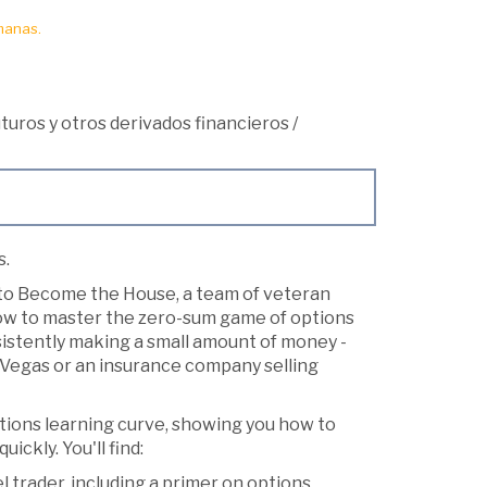
manas.
turos y otros derivados financieros
/
s.
 to Become the House, a team of veteran
how to master the zero-sum game of options
sistently making a small amount of money -
as Vegas or an insurance company selling
ptions learning curve, showing you how to
ckly. You'll find:
trader, including a primer on options