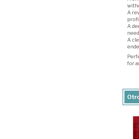
with
A rev
profi
A dee
need
A cle
ende
Perfe
for a
Otro