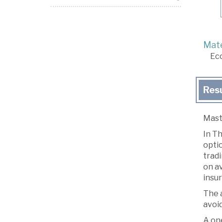
Mate
Ec
Res
Maste
In T
opti
tradi
on av
insur
The a
avoid
A on