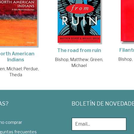
Filant
The road from ruin
orth American
Bishop,
Bishop, Matthew
;
Green,
Indians
Michael
en, Michael
;
Perdue,
Theda
AS?
BOLETÍN DE NOVEDAD
o comprar
guntas frecuentes