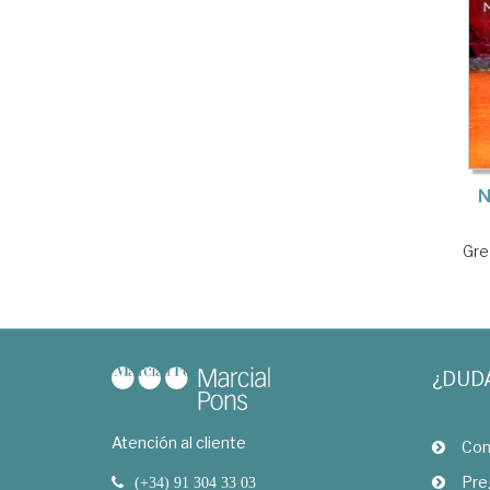
N
Gre
¿DUD
Atención al cliente
Com
Pre
(+34) 91 304 33 03