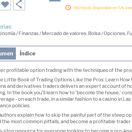
Sin Stock. Disponible en 5/6 se
rias:
onomía
/
Finanzas
/
Mercado de valores. Bolsa
/
Opciones, Fu
umen
Índice
r profitable option trading with the techniques of the pro
he Little Book of Trading Options Like the Pros: Learn How
ons and derivatives traders delivers an expert account of 
ng. In the book you'll learn how to 'become the house,' con
erage - on each trade, in a similar fashion to a casino in L
ance policies.
uthors explain how to skip the painful part of the steep o
 the most common pitfalls, and become a profitable trader qui
e-stop resource for everyone looking to become a pro-level 