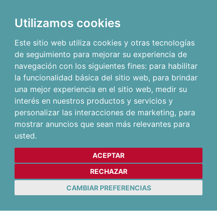
Utilizamos cookies
Este sitio web utiliza cookies y otras tecnologías
de seguimiento para mejorar su experiencia de
navegación con los siguientes fines:
para habilitar
la funcionalidad básica del sitio web
,
para brindar
una mejor experiencia en el sitio web
,
medir su
interés en nuestros productos y servicios y
personalizar las interacciones de marketing
,
para
mostrar anuncios que sean más relevantes para
usted
.
ACEPTAR
RECHAZAR
CAMBIAR PREFERENCIAS