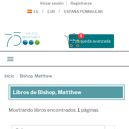
Iniciar sesión
Registrarse
ES
EUR
ESPAÑA PENINSULAR
0
Busqueda avanzada
Toggle navigation
Inicio
Bishop, Matthew
Libros de Bishop, Matthew
Libros
de
Mostrando
libros encontrados.
1
páginas.
Bishop,
Matthew