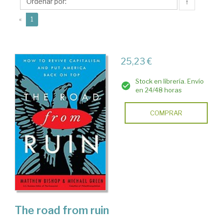
↑
(current)
«
1
25,23 €
Stock en librería. Envío
en 24/48 horas
COMPRAR
The road from ruin