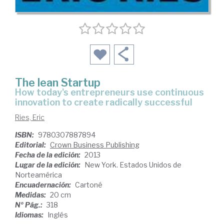
The lean Startup
how today's entrepreneurs use continuous
innovation to create radically successful
Ries, Eric
ISBN:
9780307887894
Editorial:
Crown Business Publishing
Fecha de la edición:
2013
Lugar de la edición:
New York. Estados Unidos de
Norteamérica
Encuadernación:
Cartoné
Medidas:
20 cm
Nº Pág.:
318
Idiomas:
Inglés