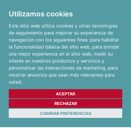
Utilizamos cookies
Este sitio web utiliza cookies y otras tecnologías
de seguimiento para mejorar su experiencia de
navegación con los siguientes fines:
para habilitar
la funcionalidad básica del sitio web
,
para brindar
una mejor experiencia en el sitio web
,
medir su
interés en nuestros productos y servicios y
personalizar las interacciones de marketing
,
para
mostrar anuncios que sean más relevantes para
usted
.
ACEPTAR
RECHAZAR
CAMBIAR PREFERENCIAS