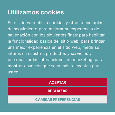
Utilizamos cookies
Este sitio web utiliza cookies y otras tecnologías
de seguimiento para mejorar su experiencia de
navegación con los siguientes fines:
para habilitar
la funcionalidad básica del sitio web
,
para brindar
una mejor experiencia en el sitio web
,
medir su
interés en nuestros productos y servicios y
personalizar las interacciones de marketing
,
para
mostrar anuncios que sean más relevantes para
usted
.
ACEPTAR
RECHAZAR
CAMBIAR PREFERENCIAS