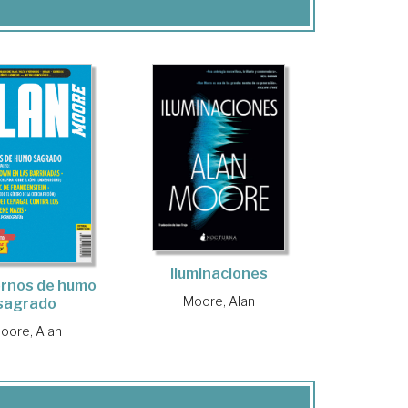
Iluminaciones
rnos de humo
Moore, Alan
sagrado
oore, Alan