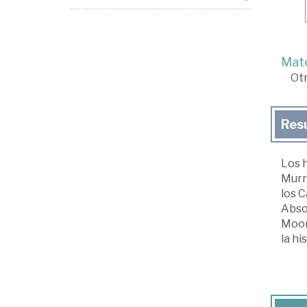
Mate
Ot
Res
Los h
Murra
los 
Absol
Moore
la hi