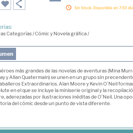
Sin Stock. Disponible en 7/10 día
rias:
ras Categorías
/
Cómic y Novela gráfica
/
umen
éroes más grandes de las novelas de aventuras (Mina Murray
y y Allan Quatermain) se unen en un grupo sin precendentes e
Caballeros Extraordinarios. Alan Moore y Kevin O´Neil form
ute en el que se incluye la miniserie original y la recopila
, aderezadas por ilustraciones inéditas de O´Neil. Una opor
storia del cómic desde un punto de vista diferente.