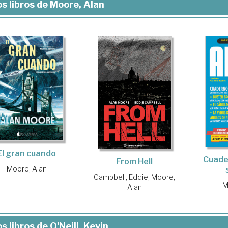
s libros de Moore, Alan
El gran cuando
Cuade
From Hell
Moore, Alan
Campbell, Eddie
;
Moore,
M
Alan
s libros de O'Neill, Kevin