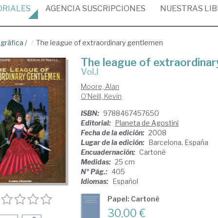
ORIALES
AGENCIA
SUSCRIPCIONES
NUESTRAS
LI
gráfica
/
The league of extraordinary gentlemen
The league of extraordina
vol.I
Moore, Alan
O'Neill, Kevin
ISBN:
9788467457650
Editorial:
Planeta de Agostini
Fecha de la edición:
2008
Lugar de la edición:
Barcelona. España
Encuadernación:
Cartoné
Medidas:
25 cm
Nº Pág.:
405
Idiomas:
Español
Papel: Cartoné
30,00 €