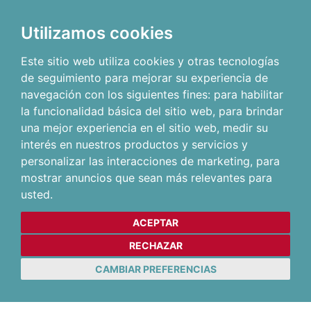
Utilizamos cookies
Este sitio web utiliza cookies y otras tecnologías
de seguimiento para mejorar su experiencia de
navegación con los siguientes fines:
para habilitar
la funcionalidad básica del sitio web
,
para brindar
una mejor experiencia en el sitio web
,
medir su
interés en nuestros productos y servicios y
personalizar las interacciones de marketing
,
para
mostrar anuncios que sean más relevantes para
usted
.
ACEPTAR
RECHAZAR
CAMBIAR PREFERENCIAS