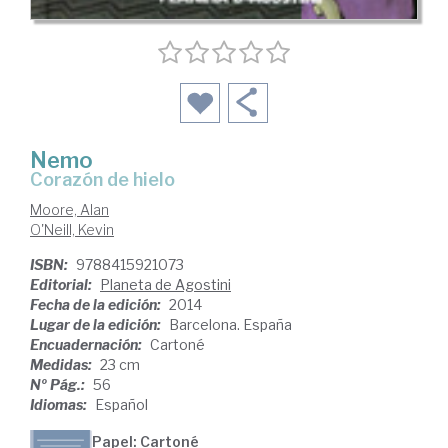
Nemo
corazón de hielo
Moore, Alan
O'Neill, Kevin
ISBN:
9788415921073
Editorial:
Planeta de Agostini
Fecha de la edición:
2014
Lugar de la edición:
Barcelona. España
Encuadernación:
Cartoné
Medidas:
23 cm
Nº Pág.:
56
Idiomas:
Español
Papel: Cartoné