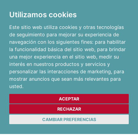
Utilizamos cookies
Este sitio web utiliza cookies y otras tecnologías
de seguimiento para mejorar su experiencia de
navegación con los siguientes fines:
para habilitar
la funcionalidad básica del sitio web
,
para brindar
una mejor experiencia en el sitio web
,
medir su
interés en nuestros productos y servicios y
personalizar las interacciones de marketing
,
para
mostrar anuncios que sean más relevantes para
usted
.
ACEPTAR
RECHAZAR
CAMBIAR PREFERENCIAS