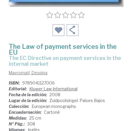
The Law of payment services in the
EU
the EC Directive on payment services in the
internal market
Mavromati, Despina
ISBN:
9789041127006
Editorial:
Kluwer Law International
Fecha de la edición:
2008
Lugar de la edición:
Zuidpoolsingel. Países Bajos
Colección:
European monographs
Encuadernación:
Cartoné
Medidas:
25 cm
Nº Pág.:
308
Idiomas:
Inglés