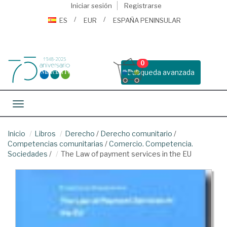
Iniciar sesión
Registrarse
ES
EUR
ESPAÑA PENINSULAR
0
Busqueda avanzada
Toggle navigation
Inicio
Libros
Derecho
/
Derecho comunitario
/
Competencias comunitarias
/
Comercio. Competencia.
Sociedades
/
The Law of payment services in the EU