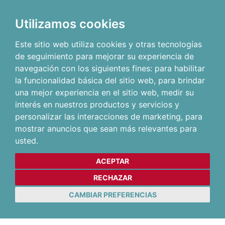
Utilizamos cookies
Este sitio web utiliza cookies y otras tecnologías
de seguimiento para mejorar su experiencia de
navegación con los siguientes fines:
para habilitar
la funcionalidad básica del sitio web
,
para brindar
una mejor experiencia en el sitio web
,
medir su
interés en nuestros productos y servicios y
personalizar las interacciones de marketing
,
para
mostrar anuncios que sean más relevantes para
usted
.
ACEPTAR
RECHAZAR
CAMBIAR PREFERENCIAS