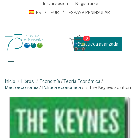
Iniciar sesión
Registrarse
ES
EUR
ESPAÑA PENINSULAR
0
Busqueda avanzada
Toggle navigation
Inicio
Libros
Economía
/
Teoría Económica
/
Macroeconomía
/
Política económica
/
The Keynes solution