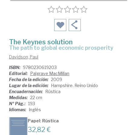
The Keynes solution
the path to global economic prosperity
Davidson, Paul
ISBN:
9780230619203
Editorial:
Palgrave MacMillan
Fecha de la edición:
2009
Lugar de la edición:
Hampshire. Reino Unido
Encuadernación:
Rústica
Medidas:
22 cm
Nº Pág.:
193
Idiomas:
Inglés
Papel: Rústica
32,82 €