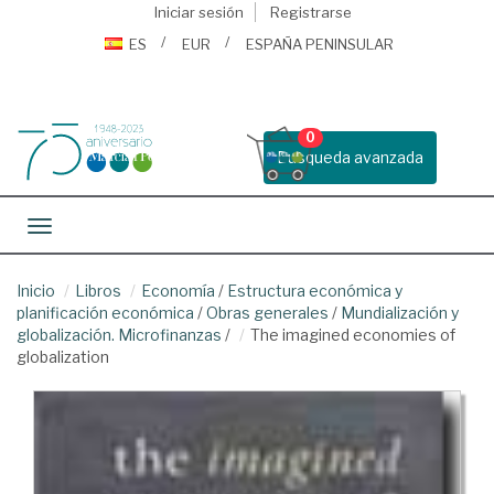
Iniciar sesión
Registrarse
ES
EUR
ESPAÑA PENINSULAR
0
Busqueda avanzada
Toggle navigation
Inicio
Libros
Economía
/
Estructura económica y
planificación económica
/
Obras generales
/
Mundialización y
globalización. Microfinanzas
/
The imagined economies of
globalization