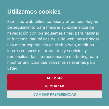
Utilizamos cookies
Este sitio web utiliza cookies y otras tecnologías
de seguimiento para mejorar su experiencia de
navegación con los siguientes fines:
para habilitar
la funcionalidad básica del sitio web
,
para brindar
una mejor experiencia en el sitio web
,
medir su
interés en nuestros productos y servicios y
personalizar las interacciones de marketing
,
para
mostrar anuncios que sean más relevantes para
usted
.
ACEPTAR
RECHAZAR
CAMBIAR PREFERENCIAS