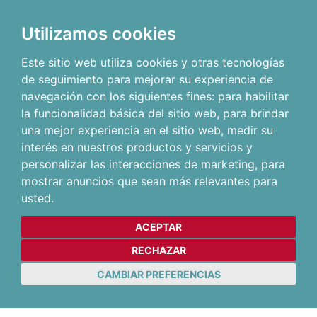
Utilizamos cookies
Este sitio web utiliza cookies y otras tecnologías
de seguimiento para mejorar su experiencia de
navegación con los siguientes fines:
para habilitar
la funcionalidad básica del sitio web
,
para brindar
una mejor experiencia en el sitio web
,
medir su
interés en nuestros productos y servicios y
personalizar las interacciones de marketing
,
para
mostrar anuncios que sean más relevantes para
usted
.
ACEPTAR
RECHAZAR
CAMBIAR PREFERENCIAS