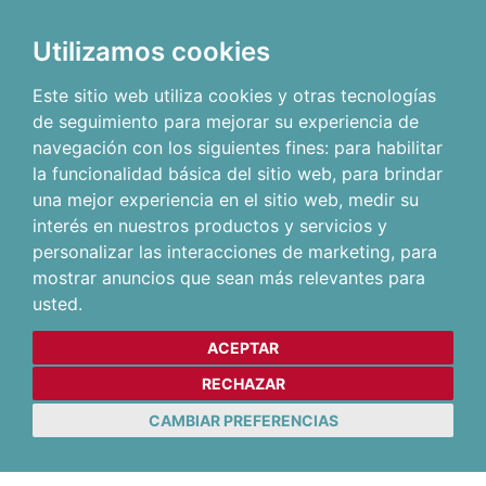
Utilizamos cookies
Este sitio web utiliza cookies y otras tecnologías
de seguimiento para mejorar su experiencia de
navegación con los siguientes fines:
para habilitar
la funcionalidad básica del sitio web
,
para brindar
una mejor experiencia en el sitio web
,
medir su
interés en nuestros productos y servicios y
personalizar las interacciones de marketing
,
para
mostrar anuncios que sean más relevantes para
usted
.
ACEPTAR
RECHAZAR
CAMBIAR PREFERENCIAS