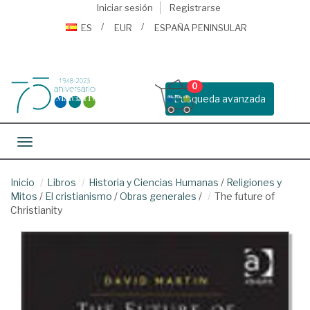
Iniciar sesión
Registrarse
ES
EUR
ESPAÑA PENINSULAR
0
Busqueda avanzada
Toggle navigation
Inicio
Libros
Historia y Ciencias Humanas
/
Religiones y
Mitos
/
El cristianismo
/
Obras generales
/
The future of
Christianity