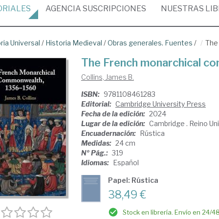
ORIALES
AGENCIA
SUSCRIPCIONES
NUESTRAS
LI
ria Universal
/
Historia Medieval
/
Obras generales. Fuentes
/
The
The French monarchical c
Collins, James B.
ISBN:
9781108461283
Editorial:
Cambridge University Press
Fecha de la edición:
2024
Lugar de la edición:
Cambridge . Reino Un
Encuadernación:
Rústica
Medidas:
24 cm
Nº Pág.:
319
Idiomas:
Español
Papel: Rústica
38,49 €
Stock en librería. Envío en 24/4