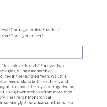
ieval
/
Obras generales. Fuentes
/
erna
/
Obras generales
/
 to achieve its ends? For over two
eologies, ruling a monarchical
rged in the Hundred Years War, this
lic) came undone both practically and
sought to expand the royal prerogative, so,
ment. Using town archives from more than
eory, The French Monarchical
 seemingly theoretical constructs, like