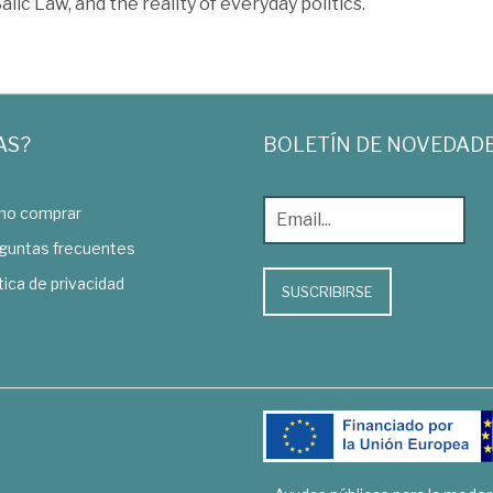
alic Law, and the reality of everyday politics.
AS?
BOLETÍN DE NOVEDAD
o comprar
guntas frecuentes
tica de privacidad
SUSCRIBIRSE