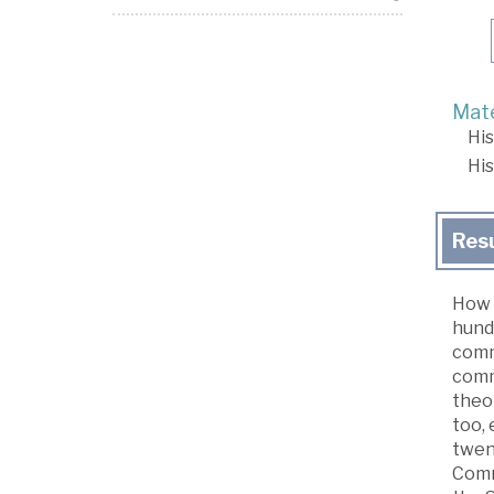
Mate
His
His
Res
How 
hundr
comm
comm
theor
too,
twent
Comm