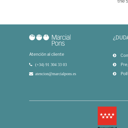
the S
¿DUD
Atención al cliente
Com
Pre
(+34) 91 304 33 03
Polí
atencion@marcialpons.es