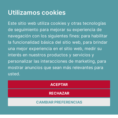
Utilizamos cookies
Este sitio web utiliza cookies y otras tecnologías
de seguimiento para mejorar su experiencia de
navegación con los siguientes fines:
para habilitar
la funcionalidad básica del sitio web
,
para brindar
una mejor experiencia en el sitio web
,
medir su
interés en nuestros productos y servicios y
personalizar las interacciones de marketing
,
para
mostrar anuncios que sean más relevantes para
usted
.
ACEPTAR
RECHAZAR
CAMBIAR PREFERENCIAS