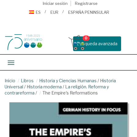
Iniciar sesión
Registrarse
ES
EUR
ESPAÑA PENINSULAR
0
Busqueda avanzada
Toggle navigation
Inicio
Libros
Historia y Ciencias Humanas
/
Historia
Universal
/
Historia moderna
/
La religión. Reforma y
contrareforma
/
The Empire's Reformations