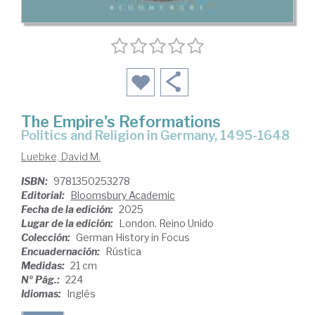
The Empire's Reformations
Politics and Religion in Germany, 1495-1648
Luebke, David M.
ISBN:
9781350253278
Editorial:
Bloomsbury Academic
Fecha de la edición:
2025
Lugar de la edición:
London. Reino Unido
Colección:
German History in Focus
Encuadernación:
Rústica
Medidas:
21 cm
Nº Pág.:
224
Idiomas:
Inglés