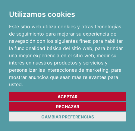
Utilizamos cookies
Este sitio web utiliza cookies y otras tecnologías
de seguimiento para mejorar su experiencia de
navegación con los siguientes fines:
para habilitar
la funcionalidad básica del sitio web
,
para brindar
una mejor experiencia en el sitio web
,
medir su
interés en nuestros productos y servicios y
personalizar las interacciones de marketing
,
para
mostrar anuncios que sean más relevantes para
usted
.
ACEPTAR
RECHAZAR
CAMBIAR PREFERENCIAS