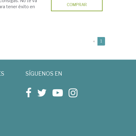
 consigas. No te va
COMPRAR
ara tener éxito en
(current)
«
1
ES
SÍGUENOS EN