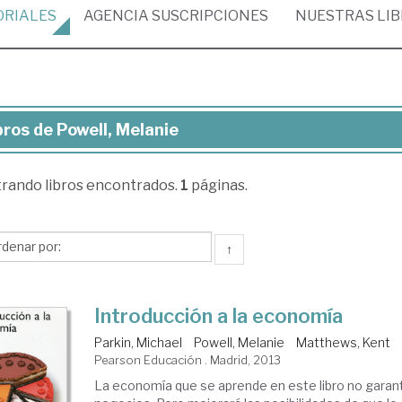
ORIALES
AGENCIA
SUSCRIPCIONES
NUESTRAS
LI
bros de Powell, Melanie
ros
trando
libros encontrados.
1
páginas.
ell,
lanie
↑
Introducción a la economía
Parkin, Michael
Powell, Melanie
Matthews, Kent
Pearson Educación . Madrid, 2013
La economía que se aprende en este libro no garanti