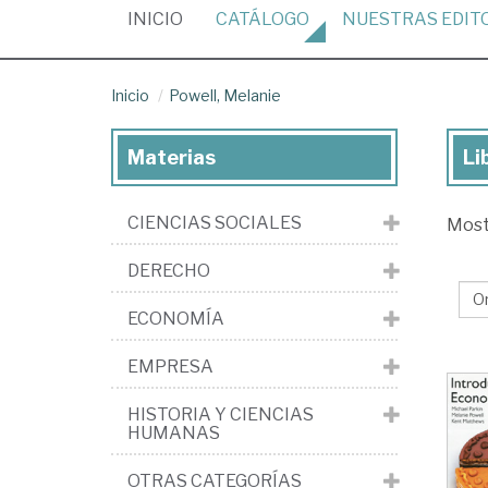
(CURRENT)
INICIO
CATÁLOGO
NUESTRAS
EDIT
Inicio
Powell, Melanie
Materias
Li
Lib
de
CIENCIAS SOCIALES
Mos
Pow
Me
DERECHO
ECONOMÍA
EMPRESA
HISTORIA Y CIENCIAS
HUMANAS
OTRAS CATEGORÍAS