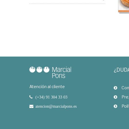
¿DUD
Atención al cliente
Com
Pre
(+34) 91 304 33 03
Polí
atencion@marcialpons.es