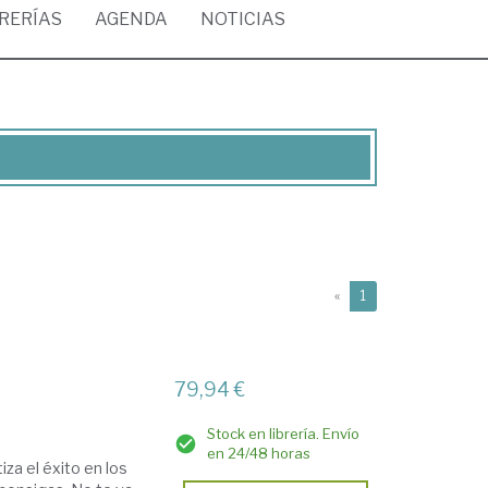
BRERÍAS
AGENDA
NOTICIAS
(current)
«
1
79,94 €
Stock en librería. Envío
en 24/48 horas
za el éxito en los