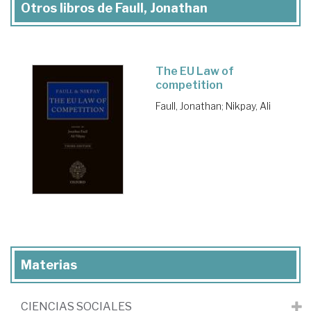
Otros libros de Faull, Jonathan
The EU Law of
competition
Faull, Jonathan
;
Nikpay, Ali
Materias
CIENCIAS SOCIALES