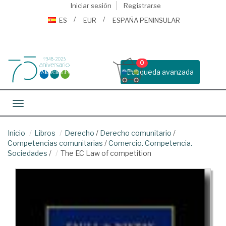
Iniciar sesión
Registrarse
ES
EUR
ESPAÑA PENINSULAR
0
Busqueda avanzada
Toggle navigation
Inicio
Libros
Derecho
/
Derecho comunitario
/
Competencias comunitarias
/
Comercio. Competencia.
Sociedades
/
The EC Law of competition