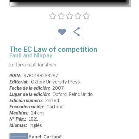
The EC Law of competition
Faull and Nikpay
Editor/a
Faull, Jonathan
ISBN:
9780199269297
Editorial:
Oxford University Press
Fecha de la edición:
2007
Lugar de la edición:
Oxford. Reino Unido
Edición número:
2nd ed
Encuadernación:
Cartoné
Medidas:
24 cm
Nº Pág.:
1821
Idiomas:
Inglés
Papel: Cartoné