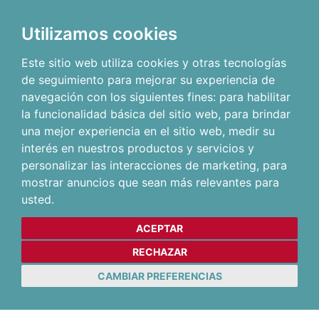
Utilizamos cookies
Este sitio web utiliza cookies y otras tecnologías
de seguimiento para mejorar su experiencia de
navegación con los siguientes fines:
para habilitar
la funcionalidad básica del sitio web
,
para brindar
una mejor experiencia en el sitio web
,
medir su
interés en nuestros productos y servicios y
personalizar las interacciones de marketing
,
para
mostrar anuncios que sean más relevantes para
usted
.
ACEPTAR
RECHAZAR
CAMBIAR PREFERENCIAS