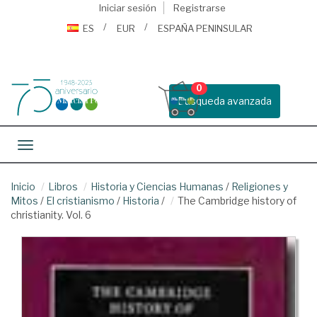
Iniciar sesión
Registrarse
ES
EUR
ESPAÑA PENINSULAR
0
Busqueda avanzada
Toggle navigation
Inicio
Libros
Historia y Ciencias Humanas
/
Religiones y
Mitos
/
El cristianismo
/
Historia
/
The Cambridge history of
christianity. Vol. 6