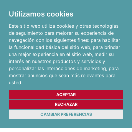
Utilizamos cookies
Este sitio web utiliza cookies y otras tecnologías
de seguimiento para mejorar su experiencia de
navegación con los siguientes fines:
para habilitar
la funcionalidad básica del sitio web
,
para brindar
una mejor experiencia en el sitio web
,
medir su
interés en nuestros productos y servicios y
personalizar las interacciones de marketing
,
para
mostrar anuncios que sean más relevantes para
usted
.
ACEPTAR
RECHAZAR
CAMBIAR PREFERENCIAS