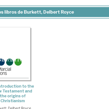
s libros de Burkett, Delbert Royce
ntroduction to the
w Testament and
the origins of
Christianism
kett, Delbert Royce