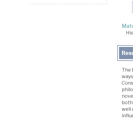
Mate
His
Res
The 
ways 
Consi
philo
nove
both 
well 
influ