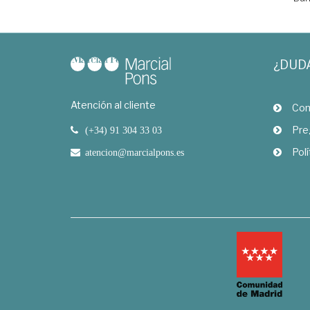
¿DUD
Atención al cliente
Com
Pre
(+34) 91 304 33 03
Polí
atencion@marcialpons.es