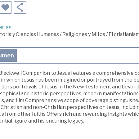
rias:
toria y Ciencias Humanas
/
Religiones y Mitos
/
El cristianis
umen
Blackwell Companion to Jesus features a comprehensive col
in which Jesus has been imagined or portrayed from the beg
ders portrayals of Jesus in the New Testament and beyond, 
sophical and historic perspectives, modern manifestations,
ls, and film Comprehensive scope of coverage distinguishes
Christian and non-Christian perspectives on Jesus, includi
as from other faiths Offers rich and rewarding insights whic
ential figure and his enduring legacy.