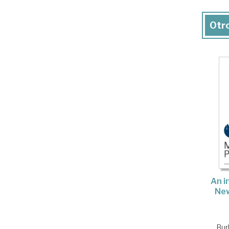
Otro
An i
Ne
Bur