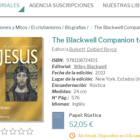
ORIALES
AGENCIA
SUSCRIPCIONES
NUESTRAS
LI
iones y Mitos
/
El cristianismo
/
Biografías
/
The Blackwell Compan
The Blackwell Companion t
Editor/a
Burkett, Delbert Royce
ISBN:
9781118724101
Editorial:
Wiley-Blackwell
Fecha de la edición:
2013
Lugar de la edición:
New York. Estados U
Encuadernación:
Rústica
Medidas:
24 cm
Nº Pág.:
576
Idiomas:
Inglés
Papel: Rústica
52,05 €
Sin Stock. Disponible en 5/6 se