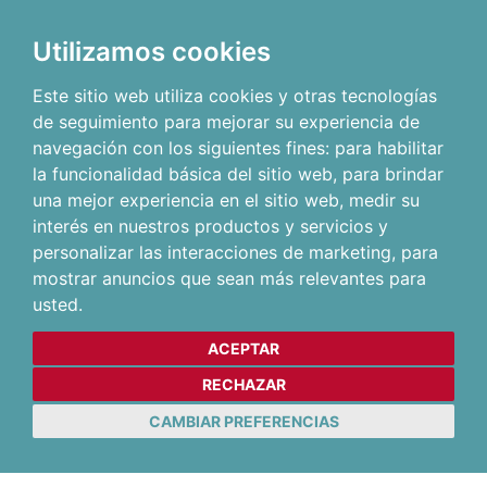
Utilizamos cookies
Este sitio web utiliza cookies y otras tecnologías
de seguimiento para mejorar su experiencia de
navegación con los siguientes fines:
para habilitar
la funcionalidad básica del sitio web
,
para brindar
una mejor experiencia en el sitio web
,
medir su
interés en nuestros productos y servicios y
personalizar las interacciones de marketing
,
para
mostrar anuncios que sean más relevantes para
usted
.
ACEPTAR
RECHAZAR
CAMBIAR PREFERENCIAS