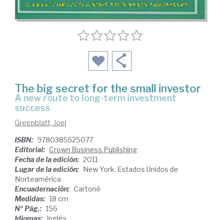
The big secret for the small investor
a new route to long-term investment
success
Greenblatt, Joel
ISBN:
9780385525077
Editorial:
Crown Business Publishing
Fecha de la edición:
2011
Lugar de la edición:
New York. Estados Unidos de
Norteamérica
Encuadernación:
Cartoné
Medidas:
18 cm
Nº Pág.:
156
Idiomas:
Inglés