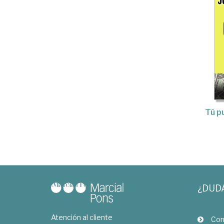
Tú p
¿DUD
Atención al cliente
Com