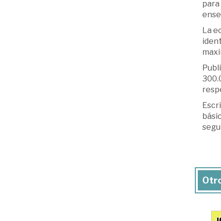
para
ense
La e
ident
maxi
Publi
300.0
respe
Escri
bási
segu
Otro