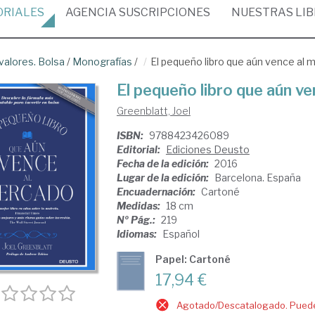
ORIALES
AGENCIA
SUSCRIPCIONES
NUESTRAS
LI
alores. Bolsa
/
Monografías
/
El pequeño libro que aún vence al 
El pequeño libro que aún v
Greenblatt, Joel
ISBN:
9788423426089
Editorial:
Ediciones Deusto
Fecha de la edición:
2016
Lugar de la edición:
Barcelona. España
Encuadernación:
Cartoné
Medidas:
18 cm
Nº Pág.:
219
Idiomas:
Español
Papel: Cartoné
17,94 €
Agotado/Descatalogado. Puede 