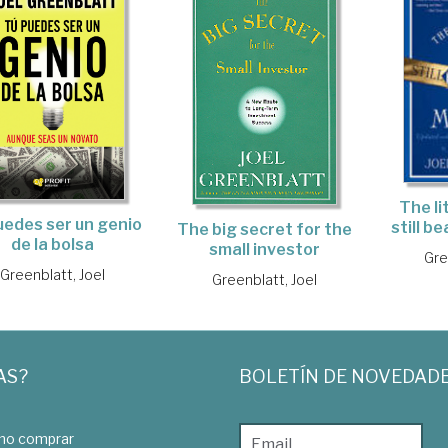
The li
uedes ser un genio
still b
The big secret for the
de la bolsa
small investor
Gre
Greenblatt, Joel
Greenblatt, Joel
AS?
BOLETÍN DE NOVEDAD
o comprar