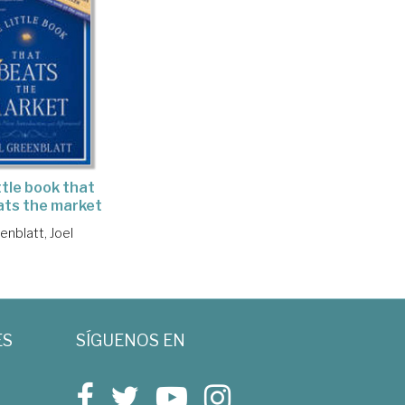
ttle book that
eats the market
enblatt, Joel
ES
SÍGUENOS EN