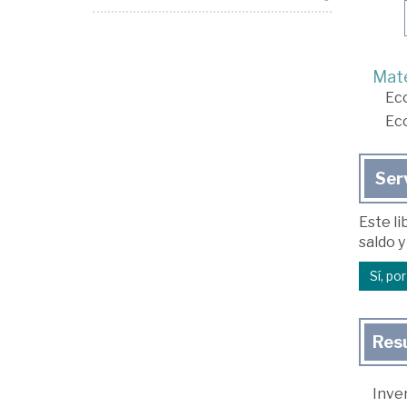
Mate
Ec
Ec
Ser
Este li
saldo y
Sí, po
Res
Inver