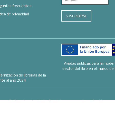
guntas frecuentes
tica de privacidad
SUSCRIBIRSE
Ayudas públicas para la mode
sector del libro en el marco de
rnización de librerías de la
te al año 2024
Política de privacidad
Condiciones generales
Cookies
6 © 1948 - 2018. Librería de Derecho, Economía, Empresa, Ciencias 
Hospedaje y desarrollo
OPTYMA