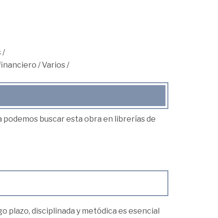
s
/
financiero
/
Varios
/
ea podemos buscar esta obra en librerías de
rgo plazo, disciplinada y metódica es esencial