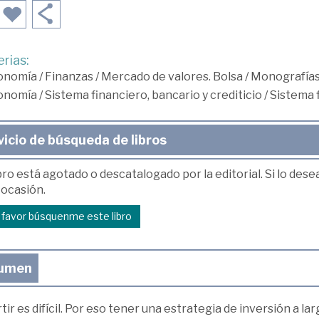
rias:
onomía
/
Finanzas
/
Mercado de valores. Bolsa
/
Monografía
onomía
/
Sistema financiero, bancario y crediticio
/
Sistema 
vicio de búsqueda de libros
bro está agotado o descatalogado por la editorial. Si lo des
 ocasión.
r favor búsquenme este libro
umen
tir es difícil. Por eso tener una estrategia de inversión a la