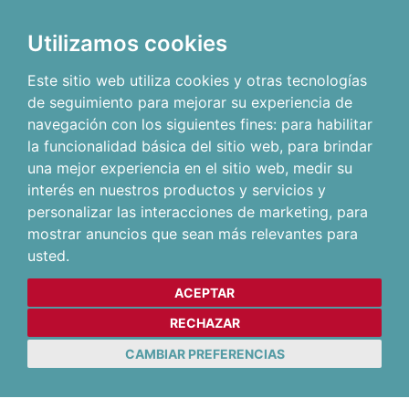
Utilizamos cookies
Este sitio web utiliza cookies y otras tecnologías
de seguimiento para mejorar su experiencia de
navegación con los siguientes fines:
para habilitar
la funcionalidad básica del sitio web
,
para brindar
una mejor experiencia en el sitio web
,
medir su
interés en nuestros productos y servicios y
personalizar las interacciones de marketing
,
para
mostrar anuncios que sean más relevantes para
usted
.
ACEPTAR
RECHAZAR
CAMBIAR PREFERENCIAS