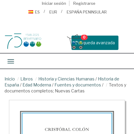
Iniciar sesión
Registrarse
ES
EUR
ESPAÑA PENINSULAR
0
Busqueda avanzada
Toggle navigation
Inicio
Libros
Historia y Ciencias Humanas
/
Historia de
España
/
Edad Moderna
/
Fuentes y documentos
/
Textos y
documentos completos; Nuevas Cartas