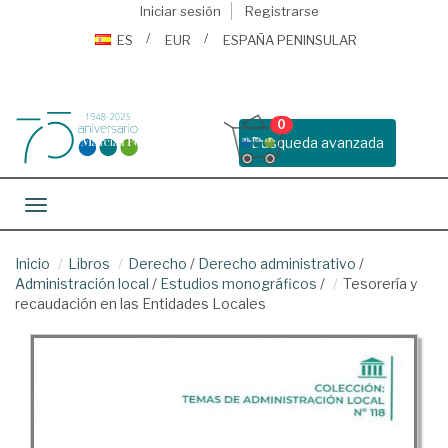
Iniciar sesión
Registrarse
ES
EUR
ESPAÑA PENINSULAR
0
Busqueda avanzada
Toggle navigation
Inicio
Libros
Derecho
/
Derecho administrativo
/
Administración local
/
Estudios monográficos
/
Tesorería y
recaudación en las Entidades Locales