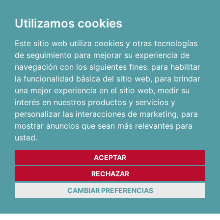
Utilizamos cookies
Este sitio web utiliza cookies y otras tecnologías
de seguimiento para mejorar su experiencia de
navegación con los siguientes fines:
para habilitar
la funcionalidad básica del sitio web
,
para brindar
una mejor experiencia en el sitio web
,
medir su
interés en nuestros productos y servicios y
personalizar las interacciones de marketing
,
para
mostrar anuncios que sean más relevantes para
usted
.
ACEPTAR
RECHAZAR
CAMBIAR PREFERENCIAS