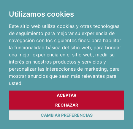
Utilizamos cookies
Este sitio web utiliza cookies y otras tecnologías
de seguimiento para mejorar su experiencia de
navegación con los siguientes fines:
para habilitar
la funcionalidad básica del sitio web
,
para brindar
una mejor experiencia en el sitio web
,
medir su
interés en nuestros productos y servicios y
personalizar las interacciones de marketing
,
para
mostrar anuncios que sean más relevantes para
usted
.
ACEPTAR
RECHAZAR
CAMBIAR PREFERENCIAS