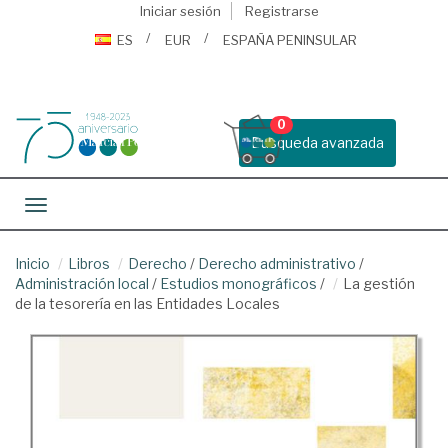
Iniciar sesión
Registrarse
ES
EUR
ESPAÑA PENINSULAR
0
Busqueda avanzada
Toggle navigation
Inicio
Libros
Derecho
/
Derecho administrativo
/
Administración local
/
Estudios monográficos
/
La gestión
de la tesorería en las Entidades Locales