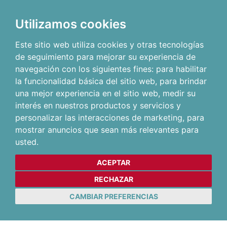
Utilizamos cookies
Este sitio web utiliza cookies y otras tecnologías
de seguimiento para mejorar su experiencia de
navegación con los siguientes fines:
para habilitar
la funcionalidad básica del sitio web
,
para brindar
una mejor experiencia en el sitio web
,
medir su
interés en nuestros productos y servicios y
personalizar las interacciones de marketing
,
para
mostrar anuncios que sean más relevantes para
usted
.
ACEPTAR
RECHAZAR
CAMBIAR PREFERENCIAS