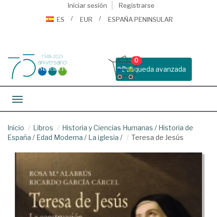
Iniciar sesión
Registrarse
ES
EUR
ESPAÑA PENINSULAR
0
Busqueda avanzada
Toggle navigation
Inicio
Libros
Historia y Ciencias Humanas
/
Historia de
España
/
Edad Moderna
/
La iglesia
/
Teresa de Jesús