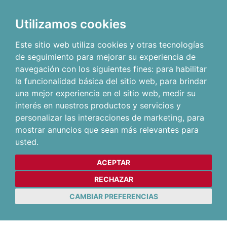
Utilizamos cookies
Este sitio web utiliza cookies y otras tecnologías
de seguimiento para mejorar su experiencia de
navegación con los siguientes fines:
para habilitar
la funcionalidad básica del sitio web
,
para brindar
una mejor experiencia en el sitio web
,
medir su
interés en nuestros productos y servicios y
personalizar las interacciones de marketing
,
para
mostrar anuncios que sean más relevantes para
usted
.
ACEPTAR
RECHAZAR
CAMBIAR PREFERENCIAS